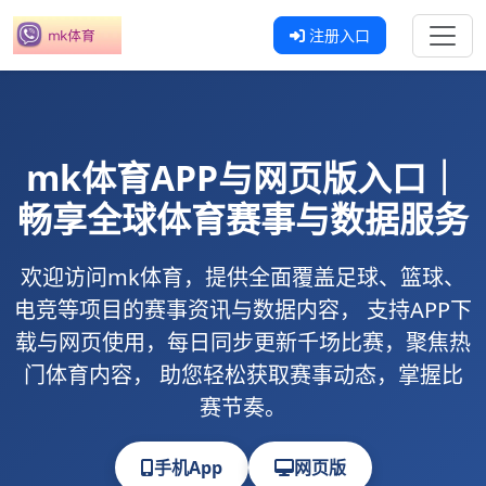
注册入口
mk体育
APP与网页版入口｜
畅享全球体育赛事与数据服务
欢迎访问
mk体育
，提供全面覆盖足球、篮球、
电竞等项目的赛事资讯与数据内容， 支持
APP下
载
与
网页使用
，每日同步更新千场比赛，聚焦热
门体育内容， 助您轻松获取赛事动态，掌握比
赛节奏。
手机App
网页版