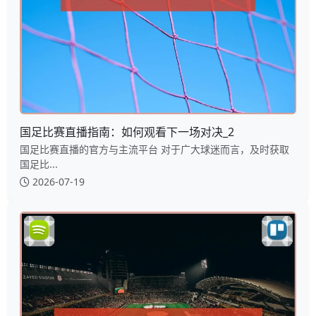
国足比赛直播指南：如何观看下一场对决_2
国足比赛直播的官方与主流平台 对于广大球迷而言，及时获取
国足比...
2026-07-19