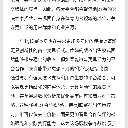
配合，甚至是球员在场下的故事，都可能成为引爆社
交媒体的爆点。因此，各大平台都希望借助J联赛的这
块金字招牌，来巩固自身在体育内容领域的地位，争
夺更广泛的用户群体和商业资源。
与此J联赛本身也在寻求更加多元化的传播渠道和
更具创新性的商业变现模式。传统的版权出售模式固
然能够带来稳定的收入，但如果能够与更具活力的平
台合作，或许能带来意想不到的“化学反应”。例如，
通过与拥有强大技术支撑和用户生态的平台结合，可
以实现更精细化的内容运营、更具互动性的观赛体
验，甚至通过数据分析来优化赛事内容和商业推广策
略。这种“强强联合”的思路，使得J联赛在出售版权
时，不再仅仅关注价格，而是更加看重合作伙伴的战
略眼光和实际执行能力，这为这场版权争夺战增添了