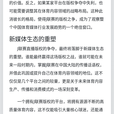
的价值。反之，如果某家平台在版权争夺中失利，也
可能需要调整其在体育内容领域的战略布局。这种此
消彼长的格局，使得J联赛的版权之争，成为了观察整
个中国体育媒体行业发展趋势的一个绝佳窗口。
新媒体生态的重塑
J联赛直播版权的争夺，最终将落脚于新媒体生态
的重塑。谁能最终赢得这场版权之战，谁就可能在未
来一段时期内，掌握J联赛在中国大陆的传播话语权，
并借此巩固或提升自己在体育内容领域的地位。这不
仅仅是几个平台之间的较量，更是关于未来体育内容
生产、传播和消费模式的一场深刻变革。
一个拥有J联赛版权的平台，将拥有源源不断的高
质量体育内容，这不仅能吸引大量核心球迷，还能通