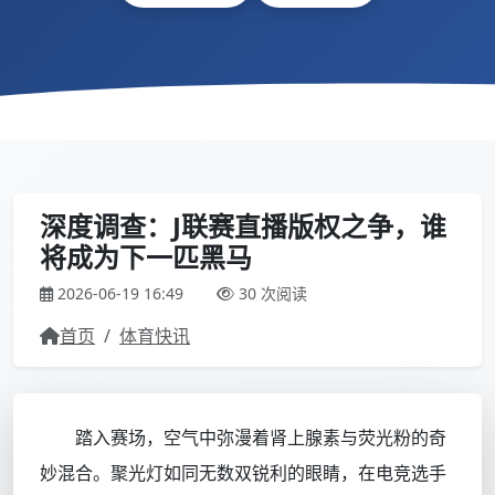
深度调查：J联赛直播版权之争，谁
将成为下一匹黑马
2026-06-19 16:49
30 次阅读
首页
/
体育快讯
踏入赛场，空气中弥漫着肾上腺素与荧光粉的奇
妙混合。聚光灯如同无数双锐利的眼睛，在电竞选手