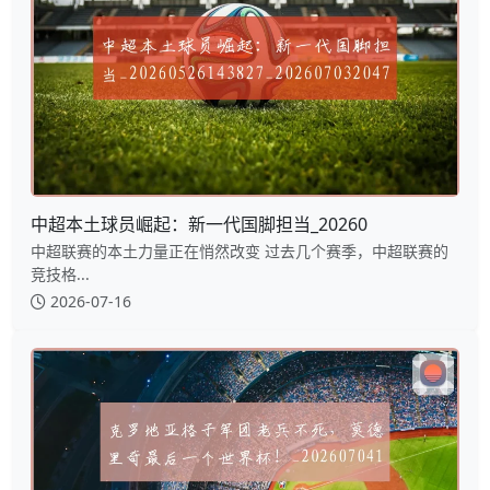
中超本土球员崛起：新一代国脚担当_20260
中超联赛的本土力量正在悄然改变 过去几个赛季，中超联赛的
竞技格...
2026-07-16