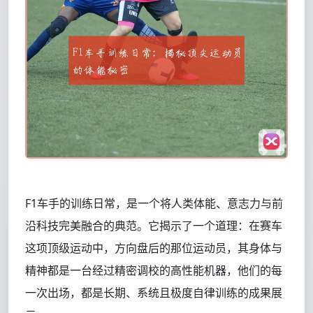
F1车手的训练日常，是一个将人类体能、意志力与前
沿科技完美融合的典范。它揭示了一个道理：在赛车
这项顶级运动中，方向盘后的那位运动员，其身体与
精神都是一台经过精密调校的高性能机器，他们的每
一次出场，都是长期、系统且极度自律训练的成果展