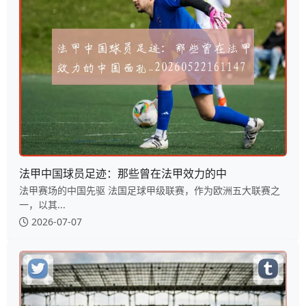
法甲中国球员足迹：那些曾在法甲效力的中
法甲赛场的中国先驱 法国足球甲级联赛，作为欧洲五大联赛之
一，以其...
2026-07-07