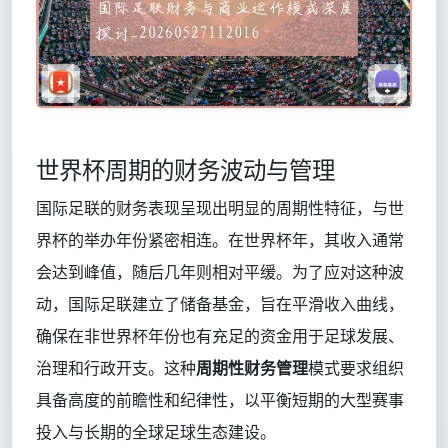
世界杯周期的财务波动与管理
国际足联的财务表现呈现出明显的周期性特征，与世
界杯的举办年份紧密相连。在世界杯年，其收入通常
会达到峰值，随后几年则相对平缓。为了应对这种波
动，国际足联建立了储备基金，旨在平滑收入曲线，
确保在非世界杯年份也有充足的资金用于足球发展、
治理和行政开支。这种
周期性财务管理
模式要求组织
具备高度的前瞻性和纪律性，以平衡短期的大型赛事
投入与长期的全球足球生态建设。