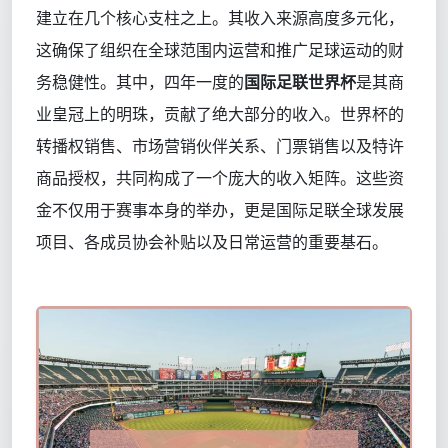
建立在几个核心支柱之上。其收入来源高度多元化，
这确保了组织在全球范围内运营和推广足球运动的财
务稳健性。其中，四年一度的
国际足联世界杯
是其商
业皇冠上的明珠，贡献了绝大部分的收入。世界杯的
转播权销售、市场营销伙伴关系、门票销售以及特许
商品授权，共同构成了一个庞大的收入矩阵。这些资
金不仅用于赛事本身的举办，更是国际足联全球发展
项目、各成员协会补贴以及日常运营的重要基石。