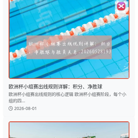
欧洲杯小组赛出线规则详解：积分、净胜球
欧洲杯小组赛出线规则的核心逻辑 欧洲杯小组赛阶段，每个小
组的四...
2026-08-01