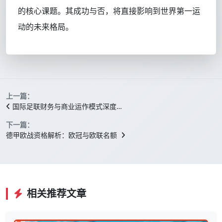
的核心课题。其成功与否，将直接影响到世界第一运
动的未来格局。
上一篇：
国际足联财务与商业运作模式深度…
下一篇：
德甲欧战资格解析：欧冠与欧联名额
相关推荐文章